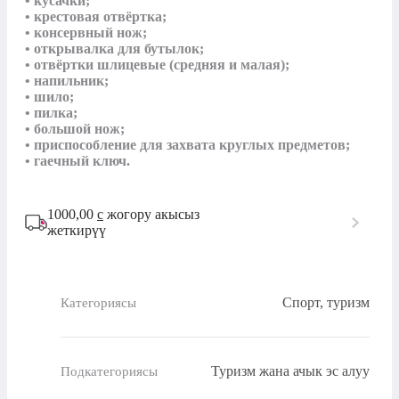
• кусачки;

• крестовая отвёртка;

• консервный нож;

• открывалка для бутылок;

• отвёртки шлицевые (средняя и малая);

• напильник;

• шило;

• пилка;

• большой нож;

• приспособление для захвата круглых предметов;

• гаечный ключ.
1000,00
с
жогору акысыз
жеткирүү
Спорт, туризм
Категориясы
Туризм жана ачык эс алуу
Подкатегориясы