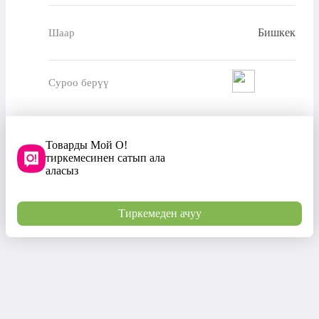
Бишкек
Шаар
Суроо берүү
Товарды Мой О!
тиркемесинен сатып ала
аласыз
Тиркемеден ачуу