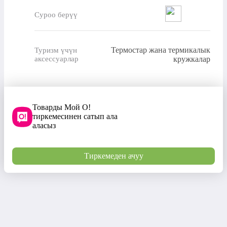
Суроо берүү
Термостар жана термикалык
Туризм үчүн
аксессуарлар
кружкалар
Товарды Мой О!
тиркемесинен сатып ала
аласыз
Тиркемеден ачуу