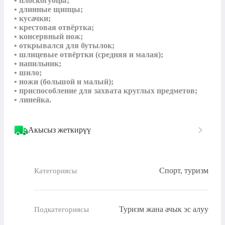
• плоскогубцы;

• длинные щипцы;

• кусачки;

• крестовая отвёртка;

• консервный нож;

• открывался для бутылок;

• шлицевые отвёртки (средняя и малая);

• напильник;

• шило;

• ножи (большой и малый);

• приспособление для захвата круглых предметов;

• линейка.
Акысыз жеткирүү
Спорт, туризм
Категориясы
Туризм жана ачык эс алуу
Подкатегориясы