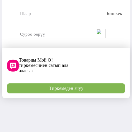
Бишкек
Шаар
Суроо берүү
Товарды Мой О!
тиркемесинен сатып ала
аласыз
Тиркемеден ачуу