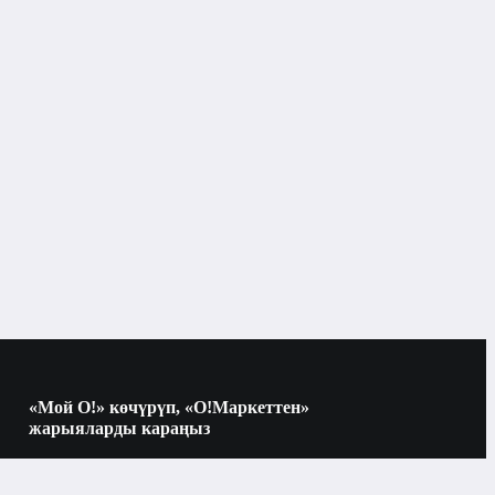
«Мой О!» көчүрүп, «О!Маркеттен»
жарыяларды караңыз
Көчүрүү үчүн камераны QR-кодго
багыттаңыз