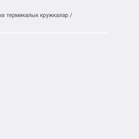
на термикалык кружкалар
/
Тиркемеден ачуу
ствие, сохраняет тепло до 12 ч, 20.7 х 7.5 
Туризм жана ачык эс алуу