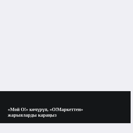
«Мой О!» көчүрүп, «О!Маркеттен»
жарыяларды караңыз
Көчүрүү үчүн камераны QR-кодго
багыттаңыз