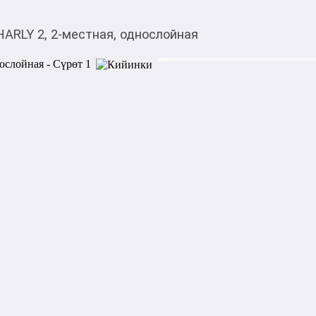
HARLY 2, 2-местная, однослойная
4 000,00
c
Товарды Мой О!
тиркемесинен сатып ала
Палатка HARLY 2, 2-м
аласыз
Палатка подходит для комф
Влагостойкость тента соста
палатка защищает от влаги
моросящих дождей. При сил
пропустить влагу.

Особенности:

• количество комнат: 1;

• количество входов: 1;

• вентиляционные окна: 2;

• карманы для хранения: 2;

• упаковка: тканевая сумка;
• материал тента: полиэстер;
• материал дна: полиэтилен;
• материал каркаса: фибергл