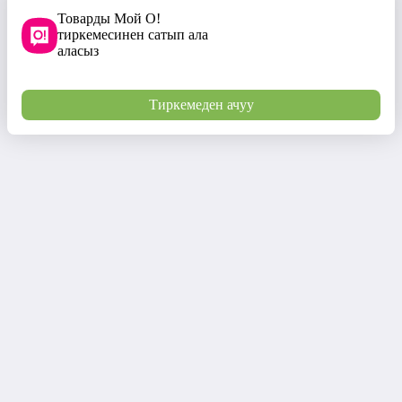
Товарды Мой О!
тиркемесинен сатып ала
аласыз
Тиркемеден ачуу