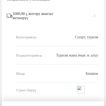
1000,00
с
жогору акысыз
жеткирүү
Спорт, туризм
Категориясы
Туризм жана ачык эс алуу
Подкатегориясы
Бишкек
Шаар
Суроо берүү