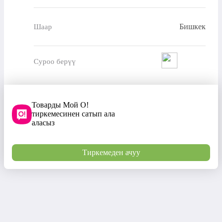
Бишкек
Шаар
Суроо берүү
Товарды Мой О!
тиркемесинен сатып ала
аласыз
Тиркемеден ачуу