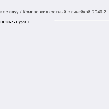
к эс алуу
/
Компас жидкостный с линейкой DC40-2
500,00
c
Товарды Мой О!
тиркемесинен сатып ала
Компас жидкостный с
аласыз
Компас необходим для опред
походе и на спортивном ори
Внимание

Помните, что на компас мог
металлические объекты.

Примите во внимание высок
Убедитесь, что во время сня
расстоянии не менее 50 метр
Всегда проверяйте, свободн
ли каких-либо повреждений
показаний.