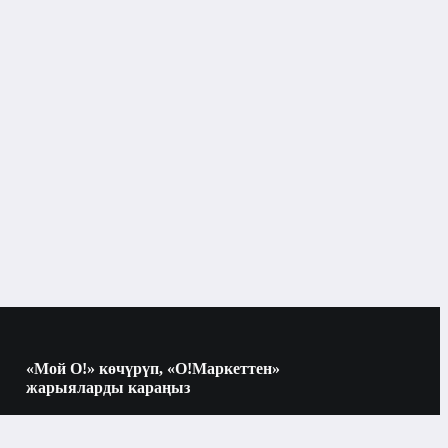
«Мой О!» көчүрүп, «О!Маркеттен»
жарыяларды караңыз
Көчүрүү үчүн камераны QR-кодго
багыттаңыз