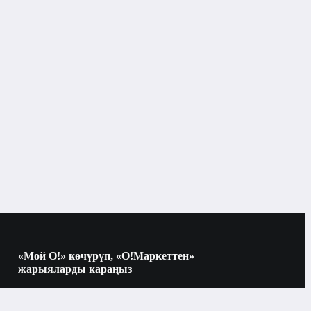
«Мой О!» көчүрүп, «О!Маркеттен»
жарыяларды караңыз
Көчүрүү үчүн камераны QR-кодго
багыттаңыз