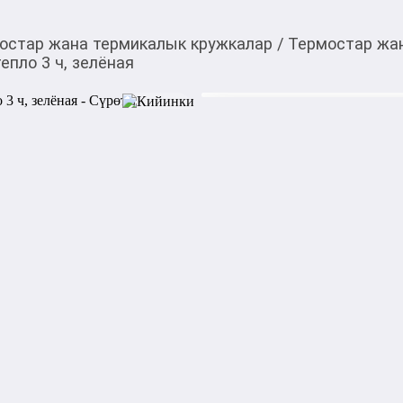
остар жана термикалык кружкалар
/
Термостар жа
епло 3 ч, зелёная
400,00
c
Товарды Мой О!
тиркемесинен сатып ала
Термокружка 350 мл, с
аласыз
Термокружка снабжена дво
вакуумной прослойкой, кот
температуры горячего или 
устойчива к воздействию ки
деформируется, безопасно 
снабжена пластиковой зав
которая позволяет удобно п
эргономичной форме, термос
1000,00
с
жогору акысыз
жеткирүү