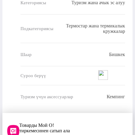
Туризм жана ачык эс алуу
Категориясы
Термостар жана термикалык
Подкатегориясы
кружкалар
Бишкек
Шаар
Суроо берүү
Кемпинг
Туризм үчүн аксессуарлар
Товарды Мой О!
тиркемесинен сатып ала