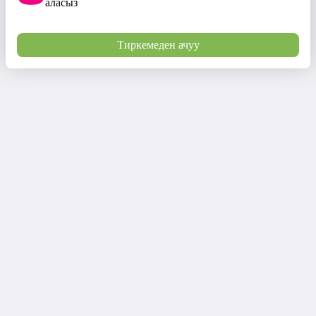
аласыз
Тиркемеден ачуу