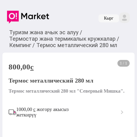
Кырг
Туризм жана ачык эс алуу
/
Термостар жана термикалык кружкалар
/
Кемпинг
/
Термос металлический 280 мл
1 / 1
800,00
c
Термос металлический 280 мл
Термос металлический 280 мл "Северный Мишка".
1000,00
с
жогору акысыз
жеткирүү