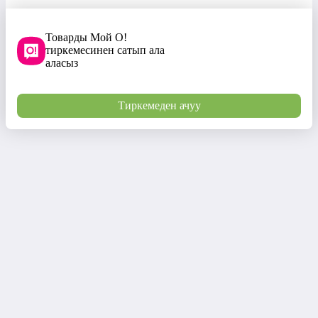
Товарды Мой О!
тиркемесинен сатып ала
аласыз
Тиркемеден ачуу