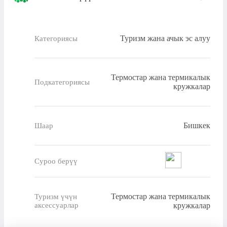
Туризм жана ачык эс алуу
Категориясы
Термостар жана термикалык
Подкатегориясы
кружкалар
Бишкек
Шаар
Суроо берүү
Термостар жана термикалык
Туризм үчүн
аксессуарлар
кружкалар