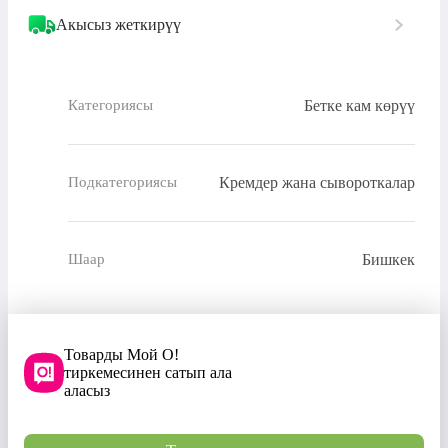
Акысыз жеткирүү
Бетке кам көрүү
Категориясы
Кремдер жана сывороткалар
Подкатегориясы
Бишкек
Шаар
Товарды Мой О!
тиркемесинен сатып ала
аласыз