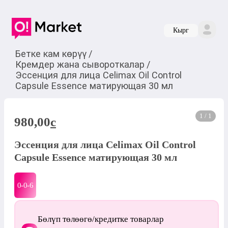
Кырг
Бетке кам көрүү
/
Кремдер жана сывороткалар
/
Эссенция для лица Celimax Oil Control
Capsule Essence матирующая 30 мл
1 / 1
980,00
c
Эссенция для лица Celimax Oil Control
Capsule Essence матирующая 30 мл
0-0-
6
Бөлүп төлөөгө/кредитке товарлар