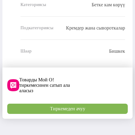
Бетке кам көрүү
Категориясы
Кремдер жана сывороткалар
Подкатегориясы
Бишкек
Шаар
Товарды Мой О!
тиркемесинен сатып ала
аласыз
Тиркемеден ачуу