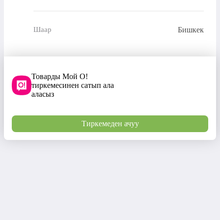
Бишкек
Шаар
Товарды Мой О!
тиркемесинен сатып ала
аласыз
Тиркемеден ачуу