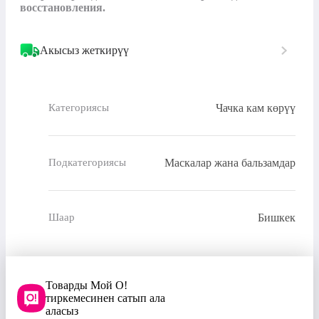
восстановления.
Акысыз жеткирүү
Чачка кам көрүү
Категориясы
Маскалар жана бальзамдар
Подкатегориясы
Бишкек
Шаар
Товарды Мой О!
тиркемесинен сатып ала
аласыз