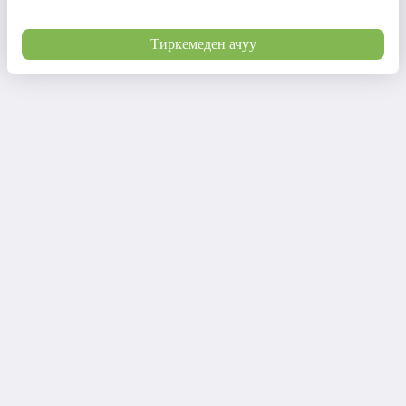
Тиркемеден ачуу