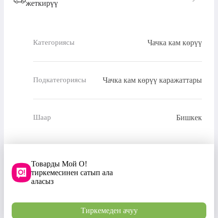
жеткирүү
Чачка кам көрүү
Категориясы
Чачка кам көрүү каражаттары
Подкатегориясы
Бишкек
Шаар
Товарды Мой О!
тиркемесинен сатып ала
аласыз
Тиркемеден ачуу