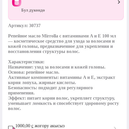
Бул дүкөндө
Артикул: 30737

Репейное масло Mirrolla с витаминами A и E 100 мл 
— косметическое средство для ухода за волосами и 
кожей головы, предназначенное для укрепления и 
восстановления структуры волос.

Характеристики:

Назначение: уход за волосами и кожей головы.

Основа: репейное масло.

Активные компоненты: витамины A и E, экстракт 
корня лопуха, жирные кислоты.

Безопасность: подходит для регулярного 
применения.

Эффект: питает корни волос, укрепляет структуру, 
уменьшает ломкость и способствует здоровому росту 
волос.
1000,00
с
жогору акысыз