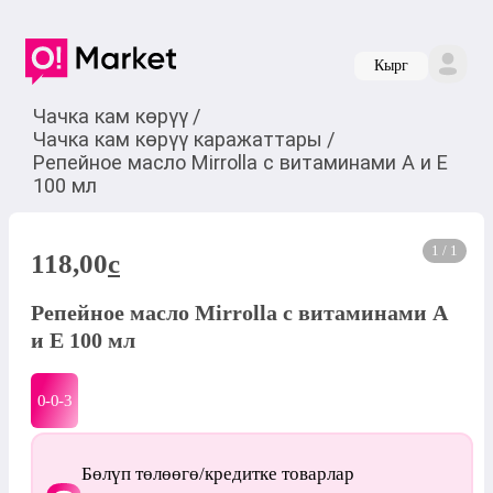
Кырг
Чачка кам көрүү
/
Чачка кам көрүү каражаттары
/
Репейное масло Mirrolla с витаминами A и E
100 мл
1 / 1
118,00
c
Репейное масло Mirrolla с витаминами A
и E 100 мл
0-0-
3
Бөлүп төлөөгө/кредитке товарлар