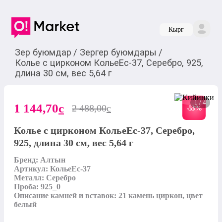
Кырг
Зер буюмдар
/
Зергер буюмдары
/
Колье с цирконом КольеЕс-37, Серебро, 925,
длина 30 см, вес 5,64 г
1 / 4
1 144,70
c
2 488,00
c
-
53
%
Колье с цирконом КольеЕс-37, Серебро,
925, длина 30 см, вес 5,64 г
Бренд: Алтын

Артикул: КольеЕс-37

Металл: Серебро

Проба: 925_0

Описание камней и вставок: 21 камень циркон, цвет 
белый