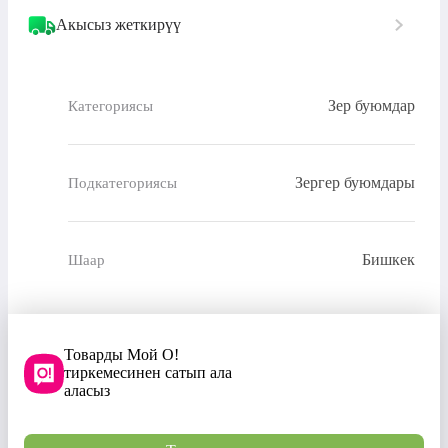
Акысыз жеткирүү
Зер буюмдар
Категориясы
Зергер буюмдары
Подкатегориясы
Бишкек
Шаар
Товарды Мой О!
тиркемесинен сатып ала
аласыз