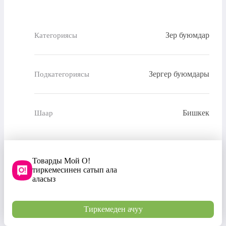
Зер буюмдар
Категориясы
Зергер буюмдары
Подкатегориясы
Бишкек
Шаар
Товарды Мой О!
тиркемесинен сатып ала
аласыз
Тиркемеден ачуу