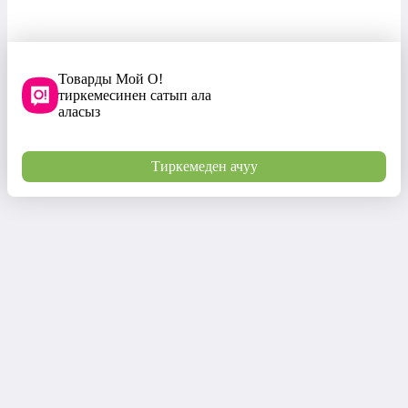
Товарды Мой О!
тиркемесинен сатып ала
аласыз
Тиркемеден ачуу