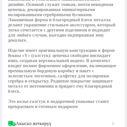
дизайне. Основой служит тонкая, почти невидимая 
цепочка, декорированная миниатюрными 
полированными серебряными бусинами. 
Лаконичная форма и благородный блеск металла 
делают украшение стильным аксессуаром, который 
легко сочетается с другими изделиями и подходит 
для любого случая, выгодно подчеркивая зону 
декольте.

Изделие имеет оригинальную конструкцию в форме 
буквы «Y» (галстук): цепочка свободно ниспадает 
вниз, создавая вертикальный акцент. В комплект 
входит полное фирменное оформление, включающее 
премиальную бордовую коробку и пакет с 
золотистым логотипом, салфетку для полировки 
серебра и открытку. Родиевое покрытие защищает 
металл от потемнения и придает ему благородный 
блеск. 

Это колье-галстук в подарочной упаковке станет 
прекрасным и готовым подарком
Акысыз жеткирүү