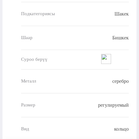
Шакек
Подкатегориясы
Бишкек
Шаар
Суроо берүү
серебро
Металл
регулируемый
Размер
кольцо
Вид