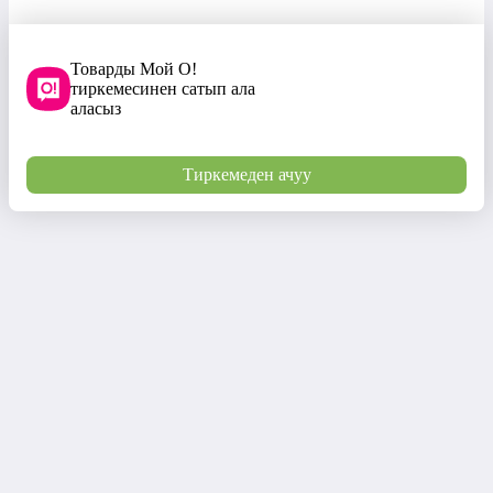
Товарды Мой О!
тиркемесинен сатып ала
аласыз
Тиркемеден ачуу