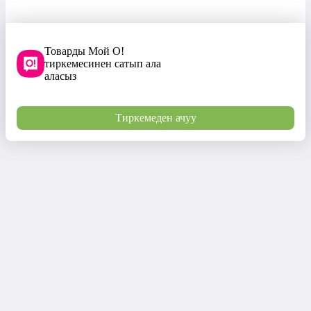
Товарды Мой О!
тиркемесинен сатып ала
аласыз
Тиркемеден ачуу