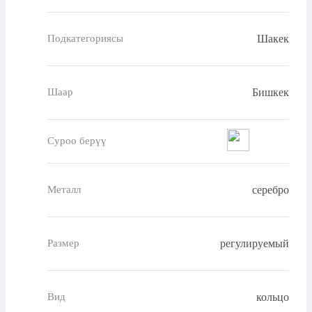
Шакек
Подкатегориясы
Бишкек
Шаар
Суроо берүү
серебро
Металл
регулируемый
Размер
кольцо
Вид