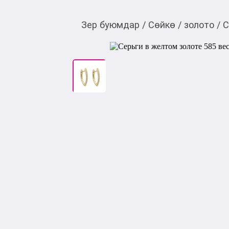
Зер буюмдар
/
Сөйкө
/
золото
/
С