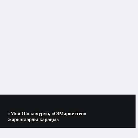
«Мой О!» көчүрүп, «О!Маркеттен»
жарыяларды караңыз
Көчүрүү үчүн камераны QR-кодго
багыттаңыз