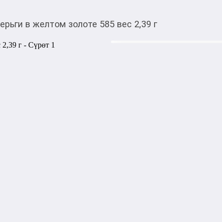
ерьги в желтом золоте 585 вес 2,39 г
32 265,00
c
Товарды Мой О!
тиркемесинен сатып ала
Серьги в желтом золоте
аласыз
0-0-
12
Серьги в желтом золоте 585,
белого цвета — элегантное
утончённым дизайном. Выпо
изделия 2,39 грамм. Белые 
придавая серьгам нежность 
повседневной носки, особых
Акысыз жеткирүү