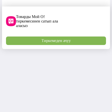
Товарды Мой О!
тиркемесинен сатып ала
аласыз
Тиркемеден ачуу