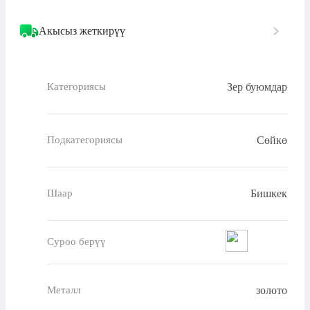
Акысыз жеткирүү
Зер буюмдар
Категориясы
Сөйкө
Подкатегориясы
Бишкек
Шаар
Суроо берүү
золото
Металл