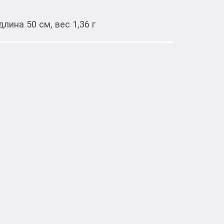
длина 50 см, вес 1,36 г
Тиркемеден ачуу
е золото, 585, длина 50 см, вес 1,36