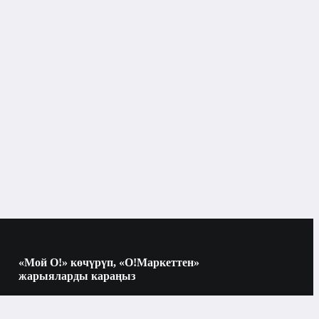
«Мой О!» көчүрүп, «О!Маркеттен»
жарыяларды караңыз
Көчүрүү үчүн камераны QR-кодго
багыттаңыз