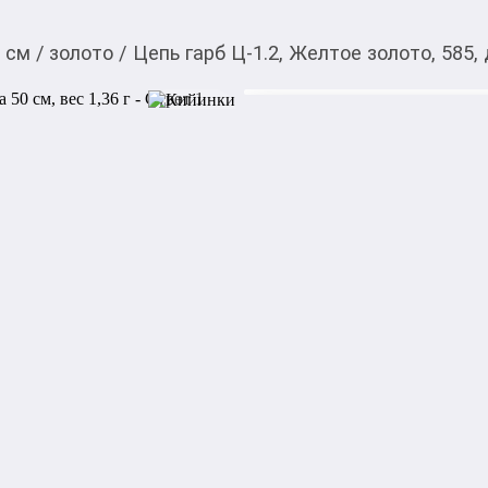
0 см
/
золото
/
Цепь гарб Ц-1.2, Желтое золото, 585, 
20 361,00
c
Товарды Мой О!
тиркемесинен сатып ала
Цепь гарб Ц-1.2, Желто
аласыз
г
0-0-
6
Артикул: Ц-1.2

Металл: Желтое золото

Проба: 585

Тип плетения: Панцирное
Акысыз жеткирүү