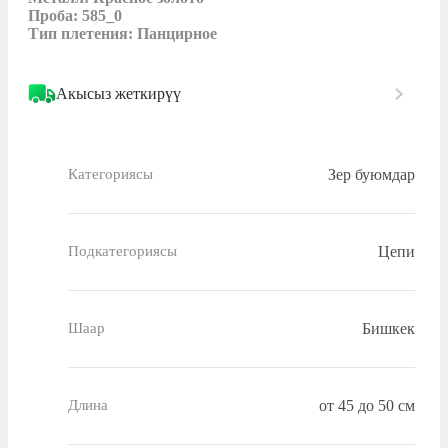
Проба: 585_0

Тип плетения: Панцирное
Акысыз жеткирүү
Зер буюмдар
Категориясы
Цепи
Подкатегориясы
Бишкек
Шаар
от 45 до 50 см
Длина