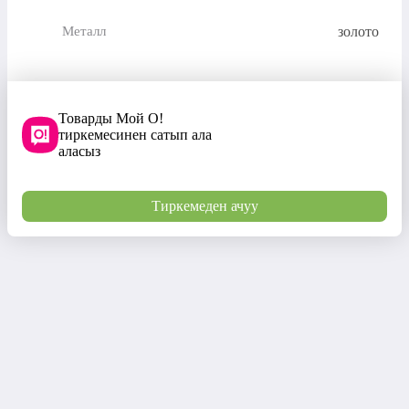
золото
Металл
Товарды Мой О!
тиркемесинен сатып ала
аласыз
Тиркемеден ачуу