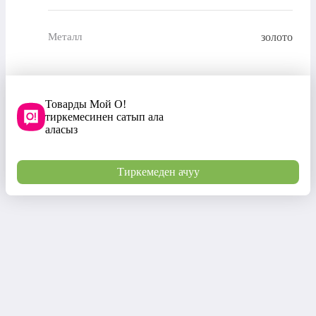
золото
Металл
Товарды Мой О!
тиркемесинен сатып ала
аласыз
Тиркемеден ачуу