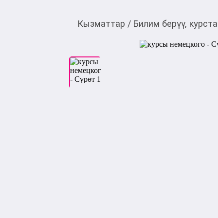
Кызматтар
/
Билим берүү, курст