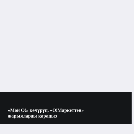
«Мой О!» көчүрүп, «О!Маркеттен»
жарыяларды караңыз
Көчүрүү үчүн камераны QR-кодго
багыттаңыз