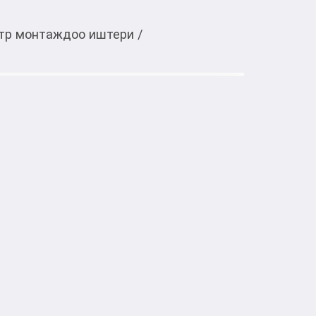
тр монтаждоо иштери
/
Тиркемеден ачуу
емонт, обслуживание, монтаж-демонтаж 
освещения, розеток , сафитов, демонтаж-
остика и устранение неполадок.
Кызматтар