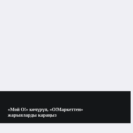
Электр монтаждоо иштери
«Мой О!» көчүрүп, «О!Маркеттен»
жарыяларды караңыз
Көчүрүү үчүн камераны QR-кодго
багыттаңыз