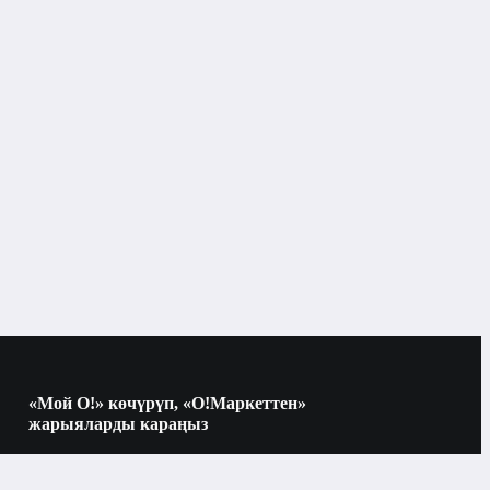
Ноутбуктар
сессуарлардын түрлөрү
Ноутбук
8
SSD
256 ГБ
«Мой О!» көчүрүп, «О!Маркеттен»
жарыяларды караңыз
Көчүрүү үчүн камераны QR-кодго
Mac OS
багыттаңыз