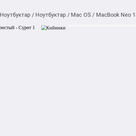
Ноутбуктар
/
Ноутбуктар
/
Mac OS
/
MacBook Neo 1
70 752,00
c
Товарды Мой О!
тиркемесинен сатып ала
MacBook Neo 13 8/256
аласыз
0-0-
6
Характеристики:

Тип: Ноутбук

Бренд: Apple

Процессор: Apple A18 Pro (6
Оперативная память: 8 ГБ

Накопитель: 256 ГБ SSD

Экран: 13" Liquid Retina, 24
Видеокарта: Apple A18 Pro G
Порты: USB Type-C, аудиора