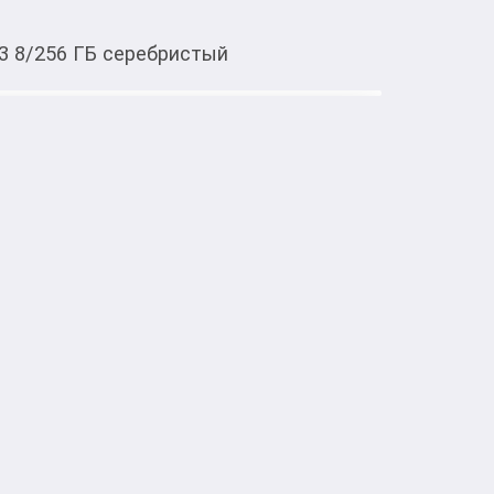
3 8/256 ГБ серебристый
Тиркемеден ачуу
 ГБ серебристый
 ядер CPU)

08×1506, 60 Гц

PU (5 ядер)

зъем 3.5 мм
