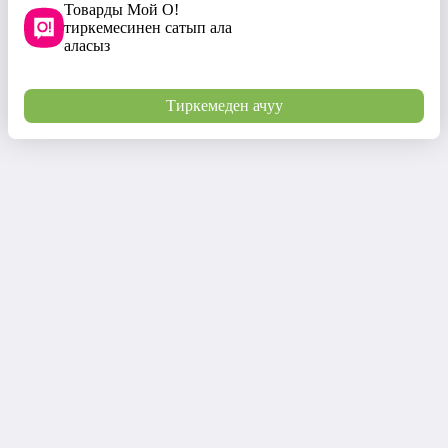
Товарды Мой О!
тиркемесинен сатып ала
аласыз
Тиркемеден ачуу