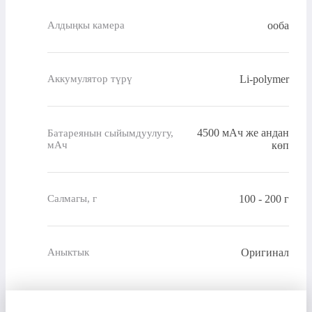
ооба
Алдыңкы камера
Li-polymer
Аккумулятор түрү
4500 мАч же андан
Батареянын сыйымдуулугу,
мАч
көп
100 - 200 г
Салмагы, г
Оригинал
Аныктык