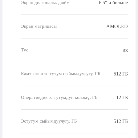
6.5" и больше
Экран диагоналы, дюйм
AMOLED
Экран матрицасы
ак
Түс
512 ГБ
Камтылган эс тутум сыйымдуулугу, ГБ
12 ГБ
Оперативдик эс тутумдун көлөмү, ГБ
512 ГБ
Эстутум сыйымдуулугу, ГБ