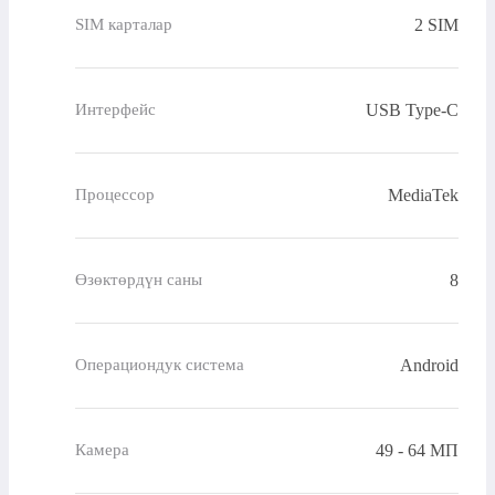
2 SIM
SIM карталар
USB Type-C
Интерфейс
MediaTek
Процессор
8
Өзөктөрдүн саны
Android
Операциондук система
49 - 64 МП
Камера