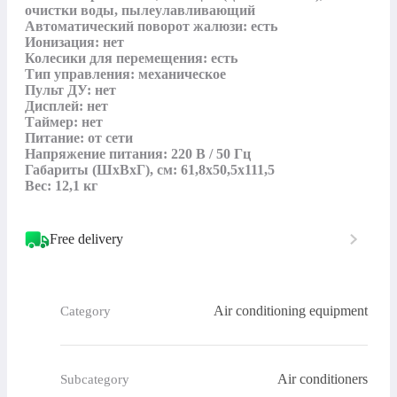
очистки воды, пылеулавливающий

Автоматический поворот жалюзи: есть

Ионизация: нет

Колесики для перемещения: есть

Тип управления: механическое

Пульт ДУ: нет

Дисплей: нет

Таймер: нет

Питание: от сети

Напряжение питания: 220 В / 50 Гц

Габариты (ШхВхГ), см: 61,8х50,5х111,5

Вес: 12,1 кг
Free delivery
Air conditioning equipment
Category
Air conditioners
Subcategory