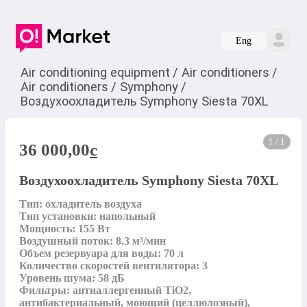
Eng
Air conditioning equipment
/
Air conditioners
/
Air conditioners
/
Symphony
/
Воздухоохладитель Symphony Siesta 70XL
1 / 1
36 000,00
c
Воздухоохладитель Symphony Siesta 70XL
Тип: охладитель воздуха

Тип установки: напольный

Мощность: 155 Вт

Воздушный поток: 8.3 м³/мин

Объем резервуара для воды: 70 л

Количество скоростей вентилятора: 3

Уровень шума: 58 дБ

Фильтры: антиаллергенный TiO2, 
антибактериальный, моющий (целлюлозный), 