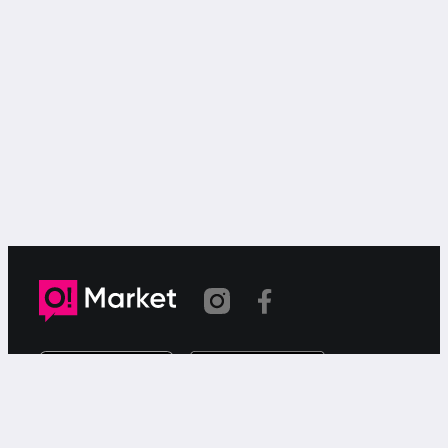
Link copied
O!Market is a web-based free ad service for searching for
or offering goods or services via your smartphone.