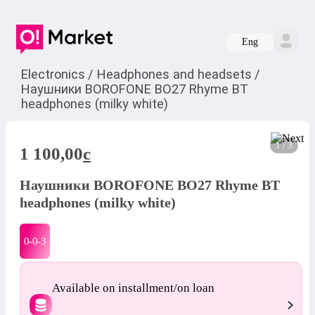
Eng
Electronics
/
Headphones and headsets
/
Наушники BOROFONE BO27 Rhyme BT
headphones (milky white)
1 / 3
1 100,00
c
Наушники BOROFONE BO27 Rhyme BT
headphones (milky white)
0-0-
3
Available on installment/on loan