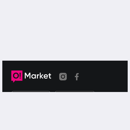
Link copied
O!Market is a web-based free ad service for searching for
or offering goods or services via your smartphone.