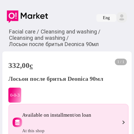
Eng
Facial care
/
Cleansing and washing
/
Cleansing and washing
/
Лосьон после бритья Deonica 90мл
1 / 1
332,00
c
Лосьон после бритья Deonica 90мл
0-0-
3
Available on installment/on loan
At this shop