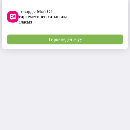
Товарды Мой О!
тиркемесинен сатып ала
аласыз
Тиркемеден ачуу