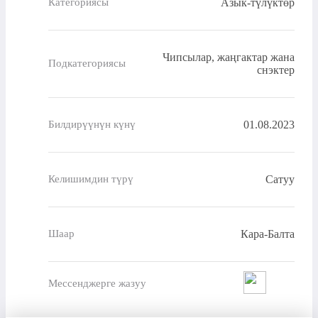
Азык-түлүктөр
Категориясы
Чипсылар, жаңгактар жана
Подкатегориясы
снэктер
01.08.2023
Билдирүүнүн күнү
Сатуу
Келишимдин түрү
Кара-Балта
Шаар
Мессенджерге жазуу