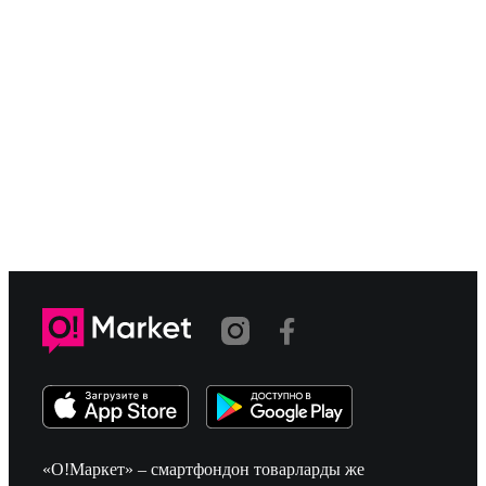
«О!Маркет» – смартфондон товарларды же