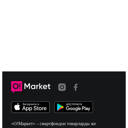
«О!Маркет» – смартфондон товарларды же