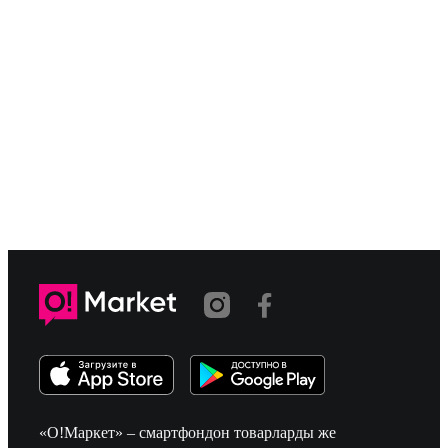
«О!Маркет» – смартфондон товарларды же