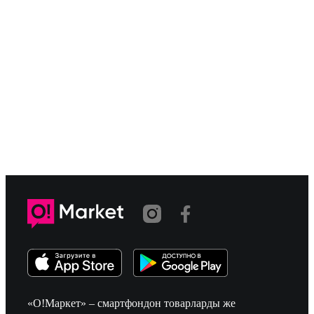
«О!Маркет» – смартфондон товарларды же