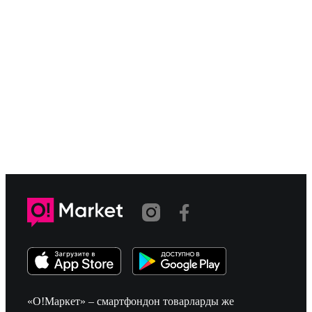
«О!Маркет» – смартфондон товарларды же