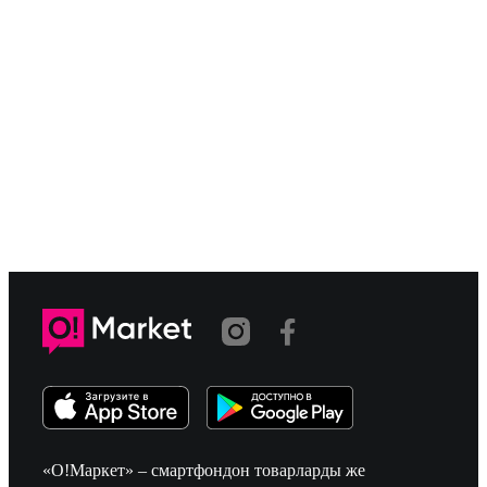
«О!Маркет» – смартфондон товарларды же