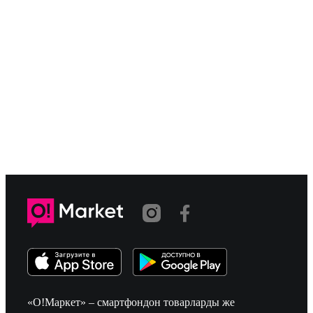
«О!Маркет» – смартфондон товарларды же