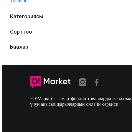
Тазалоо
Категориясы
Сорттоо
Баалар
«О!Маркет» – смартфондон товарларды же кызмат
үчүн акысыз жарыялардын онлайн-сервиси.