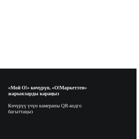
«Мой О!» көчүрүп, «О!Маркеттен»
жарыяларды караңыз
Көчүрүү үчүн камераны QR-кодго
багыттаңыз