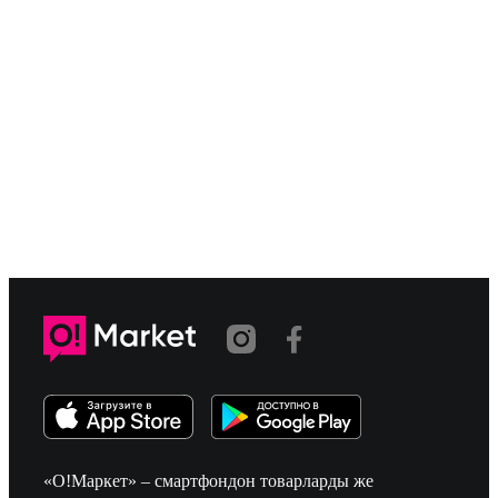
«О!Маркет» – смартфондон товарларды же