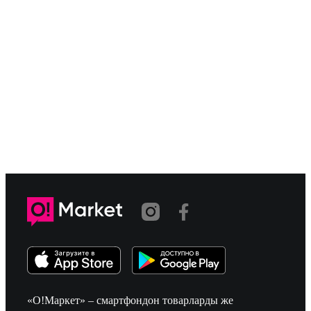
«О!Маркет» – смартфондон товарларды же