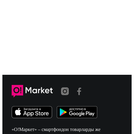
«О!Маркет» – смартфондон товарларды же