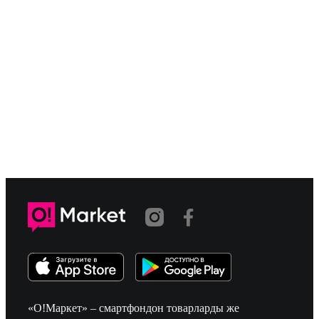
«О!Маркет» – смартфондон товарларды же