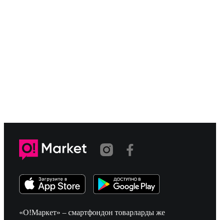
«О!Маркет» – смартфондон товарларды же