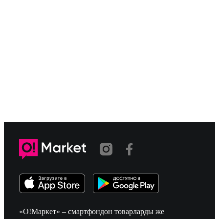
«О!Маркет» – смартфондон товарларды же