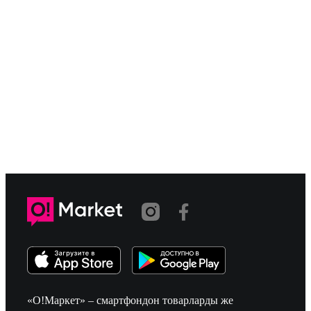
«О!Маркет» – смартфондон товарларды же