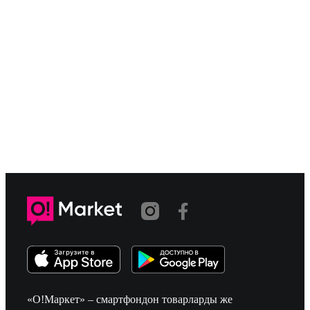
«О!Маркет» – смартфондон товарларды же